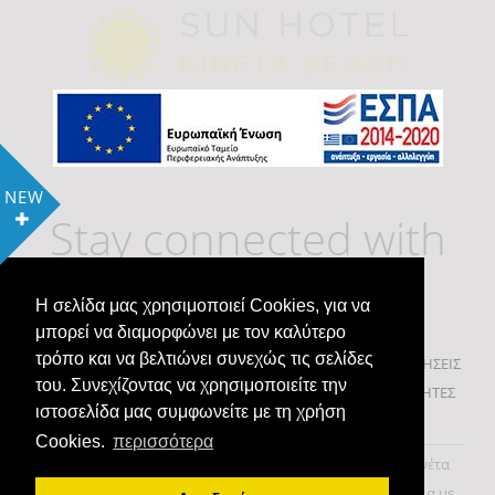
NEW
Stay connected with
us
Η σελίδα μας χρησιμοποιεί Cookies, για να
μπορεί να διαμορφώνει με τον καλύτερο
τρόπο και να βελτιώνει συνεχώς τις σελίδες
ΠΟΛΙΤΙΚΗ COOKIES & ΠΡΟΣΩΠΙΚΑ ΔΕΔΟΜΕΝΑ
ΚΡΑΤΗΣΕΙΣ
του. Συνεχίζοντας να χρησιμοποιείτε την
ΒΙΒΛΙΟ ΕΠΙΣΚΕΠΤΩΝ
ΠΡΟΣΦΟΡΕΣ
ΔΡΑΣΤΗΡΙΟΤΗΤΕΣ
ιστοσελίδα μας συμφωνείτε με τη χρήση
ΝΕΑ
Cookies.
περισσότερα
Οικογενειακά δωμάτια Κινέτα Αττικής
Κινέτα Αττικής
Κινέτα
διαμονή
ξενοδοχεία στην Κινέτα
διαμονή Κινέτα
Δωμάτια με