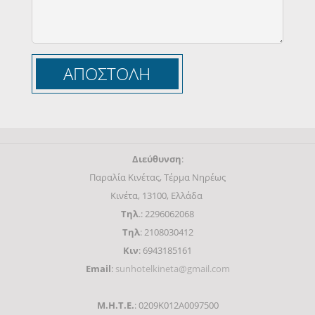
Διεύθυνση
:
Παραλία Κινέτας, Τέρμα Νηρέως
Κινέτα, 13100, Ελλάδα
Τηλ
.: 2296062068
Τηλ
: 2108030412
Κιν
: 6943185161
Email
:
sunhotelkineta@gmail.com
Μ.Η.Τ.Ε.
: 0209K012A0097500