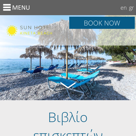
en
gr
BOOK NOW
Βιβλίο
επισκεπτών