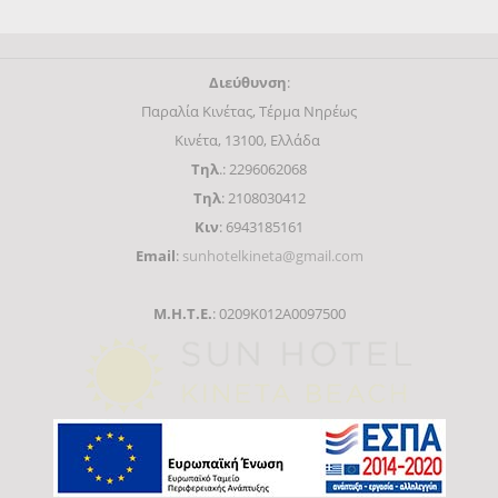
Διεύθυνση
:
Παραλία Κινέτας, Τέρμα Νηρέως
Κινέτα, 13100, Ελλάδα
Τηλ
.: 2296062068
Τηλ
: 2108030412
Κιν
: 6943185161
Email
:
sunhotelkineta@gmail.com
Μ.Η.Τ.Ε.
: 0209K012A0097500