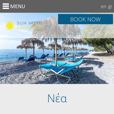
en
gr
BOOK NOW
Νέα